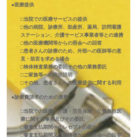
●医療提供
□当院での医療サービスの提供
□他の病院、診療所、助産所、薬局、訪問看護
ステーション、介護サービス事業者等との連携
□他の医療機関等からの照会への回答
□患者さんの診療のため、外部への医師等の意
見・助言を求める場合
□検体検査業務の委託その他の業務委託
□ご家族等への病状説明
□その他、患者さんへの医療提供に関する利用
●診療費請求のための業務
□当院での医療・介護・労災保険、公費負担医
療に関する事務及びその委託
□審査支払期間へのレセプトの提出
□審査支払期間又は保険者からの照会への回答