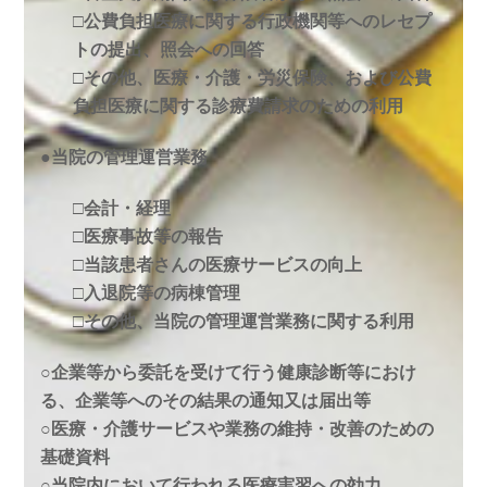
□公費負担医療に関する行政機関等へのレセプ
トの提出、照会への回答
□その他、医療・介護・労災保険、および公費
負担医療に関する診療費請求のための利用
●当院の管理運営業務
□会計・経理
□医療事故等の報告
□当該患者さんの医療サービスの向上
□入退院等の病棟管理
□その他、当院の管理運営業務に関する利用
○企業等から委託を受けて行う健康診断等におけ
る、企業等へのその結果の通知又は届出等
○医療・介護サービスや業務の維持・改善のための
基礎資料
○当院内において行われる医療実習への効力