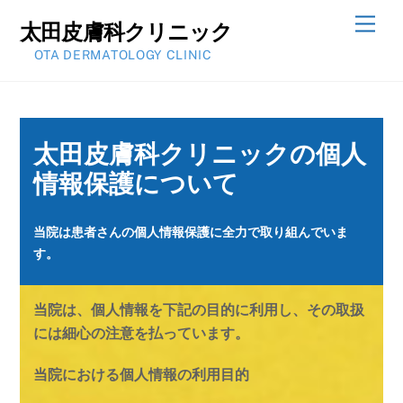
Skip
Men
太田皮膚科クリニック
to
OTA DERMATOLOGY CLINIC
content
太田皮膚科クリニックの個人
情報保護について
当院は患者さんの個人情報保
護に全力で取り組んでいま
す。
当院は、個人情報を下記の目的に利用し、その取扱
には細心の注意を払っています。
当院における個人情報の利用目的